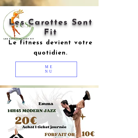
Les Carottes Sont
Fit
Le fitness devient votre
quotidien.
ME
NU