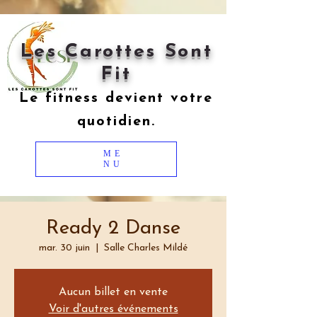
Les Carottes Sont
Fit
Le fitness devient votre
quotidien.
ME
NU
Ready 2 Danse
mar. 30 juin
  |  
Salle Charles Mildé
Aucun billet en vente
Voir d'autres événements